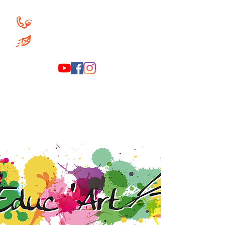
+32 (0)486 84 68 12
educart.asbl@gmail.com
educart.asbl@gmail.com