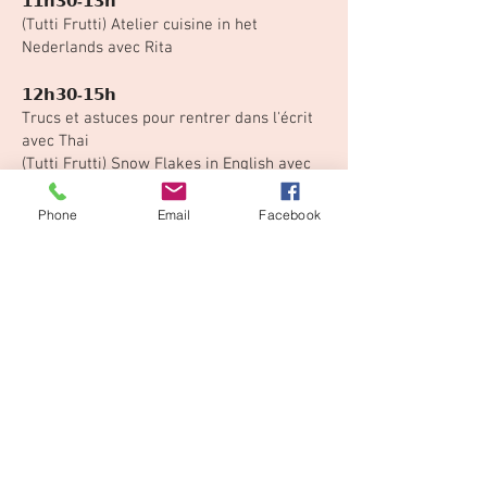
𝟭𝟭𝗵𝟯𝟬-𝟭𝟯𝗵
(Tutti Frutti) Atelier cuisine in het
Nederlands avec Rita
𝟭𝟮𝗵𝟯𝟬-𝟭𝟱𝗵
Trucs et astuces pour rentrer dans l'écrit
avec Thai
(Tutti Frutti) Snow Flakes in English avec
Chinmay (13h-14h30)
Phone
Email
Facebook
𝟭𝟯𝗵-𝟭𝟱𝗵
Atelier théâtre inclusif avec Laurianne et
Nicolas
𝟭𝟰𝗵𝟯𝟬-𝟭𝟲𝗵
Atelier origami avec Nicolas et Alexis
(Tutti Frutti) Shapes & books in English
avec Krisztina
𝟭𝟲𝗵-𝟭𝟴𝗵
Activités ludiques d'écriture et origami