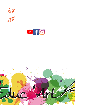
+32 (0)486 84 68 12
educart.asbl@gmail.com
educart.asbl@gmail.com