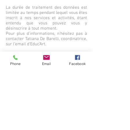
La durée de traitement des données est
limitée au temps pendant lequel vous êtes
inscrit à nos services et activités, étant
entendu que vous pouvez vous y
désinscrire à tout moment.
Pour plus d’informations, n’hésitez pas à
contacter Tatiana De Barelli, coordinatrice,
sur l’email d’Educ’Art.
Phone
Email
Facebook
educart.asbl@gmail.com
Place des Barricades, 1 – 1050 Bruxelles
S'inscrire à la newsletter
Educ’Art est soutenu par :
Fondation Roi Baudouin, le programme