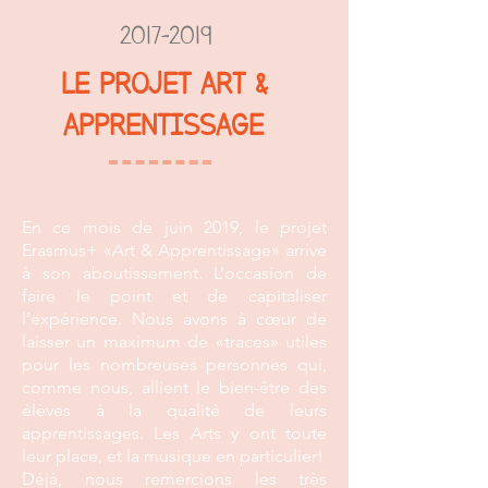
2017-2019
LE PROJET ART &
APPRENTISSAGE
En ce mois de juin 2019, le projet
Erasmus+ «Art & Apprentissage» arrive
à son aboutissement. L’occasion de
faire le point et de capitaliser
l’expérience. Nous avons à cœur de
laisser un maximum de «traces» utiles
pour les nombreuses personnes qui,
comme nous, allient le bien-être des
élèves à la qualité de leurs
apprentissages. Les Arts y ont toute
leur place, et la musique en particulier!
Déjà, nous remercions les très