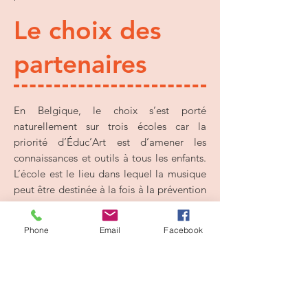
Le choix des
partenaires
En Belgique, le choix s’est porté
naturellement sur trois écoles car la
priorité d’Éduc’Art est d’amener les
connaissances et outils à tous les enfants.
L’école est le lieu dans lequel la musique
peut être destinée à la fois à la prévention
et à la remédiation. Des formateurs
Éduc’Art sont en contact avec chacune
Phone
Email
Facebook
des trois écoles partenaires situées dans
trois régions très différentes : Bruxelles,
Malmédy et Tournai.