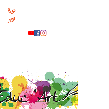
+32 (0)486 84 68 12
educart.asbl@gmail.com
educart.asbl@gmail.com