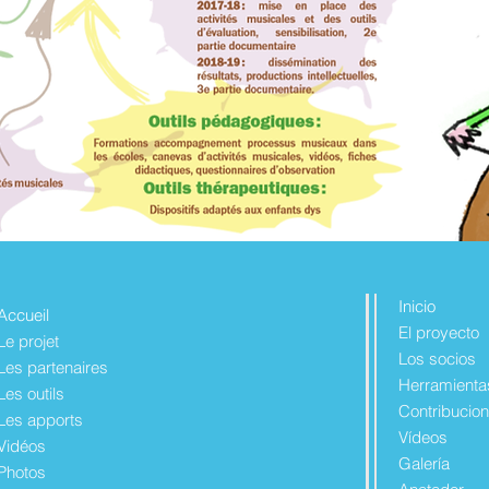
Inicio
Accueil
El proyecto
Le projet
Los socios
Les partenaires
Herramienta
Les outils
Contribucio
Les apports
Vídeos
Vidéos
Galería
Photos