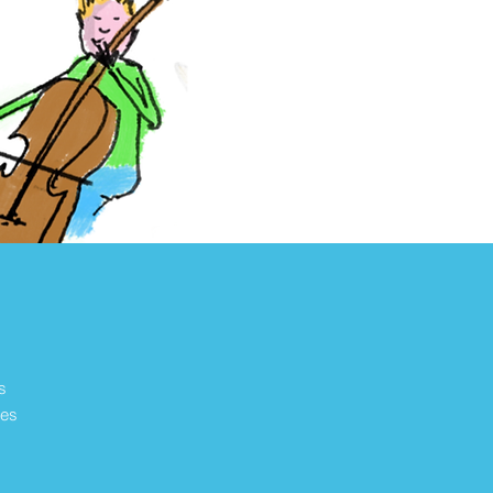
s
nes